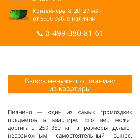
Контейнеры 8, 20, 27 м3 -
от
6900
руб. в наличии
📞
8-499-380-81-61
Вывоз ненужного пианино
из
квартиры
Пианино — один из самых громоздких
предметов в квартире. Его вес может
достигать 250–350 кг, а размеры делают
невозможным самостоятельный вынос.