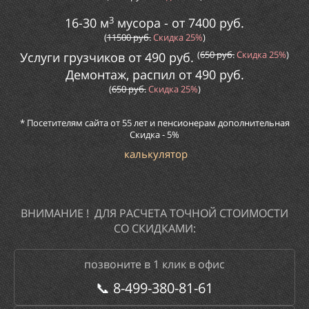
3
16-30 м
мусора
- от
74
00
руб.
(
115
00
руб.
Скидка
25%
)
(
65
0
руб.
Скидка
25%
)
Услуги грузчиков от
490
руб.
Демонтаж, распил от
49
0
руб.
(
65
0
руб.
Скидка
25%
)
* Посетителям сайта от 55 лет и пенсионерам дополнительная
Скидка
- 5%
калькулятор
ВНИМАНИЕ ! ДЛЯ РАСЧЕТА ТОЧНОЙ СТОИМОСТИ
СО СКИДКАМИ:
позвоните в 1 клик в офис
📞
8-499-380-81-61