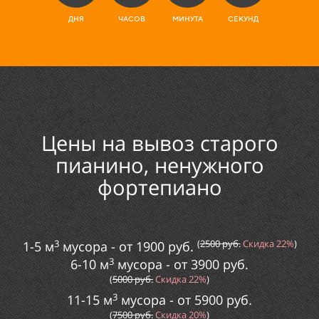
ДНЯ
ЧАСОВ
МИНУТА
СЕКУНД
Цены на
вывоз старого
пианино, ненужного
фортепиано
3
(
2
500
руб.
Скидка
22%
)
1-5 м
мусора
- от
1900
руб.
3
6-10 м
мусора
- от
3900
руб.
(
5000
руб.
Скидка
22%
)
3
11-15 м
мусора
- от
5
900
руб.
(
75
00
руб.
Скидка
20%
)