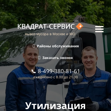
вывоз мусора в Москве и МО
Районы обслуживания
Заказать звонок
📞
8-499-380-81-61
ежедневно с 8.00 до 21.00
Утилизация