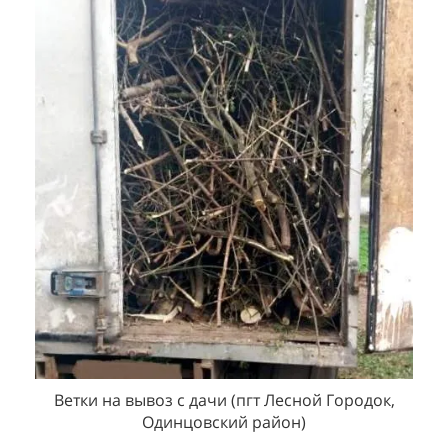
,
Вывоз крупного строительного мусора
контейнером 8
м3 (г.
Москва
)