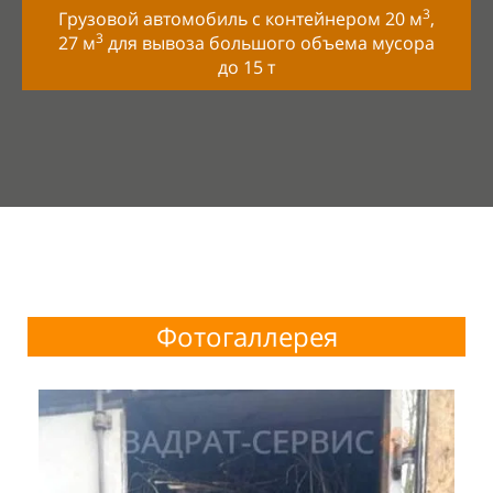
3
Грузовой автомобиль с контейнером 20 м
,
3
27 м
для вывоза большого объема мусора
до
15
т
Фотогаллерея