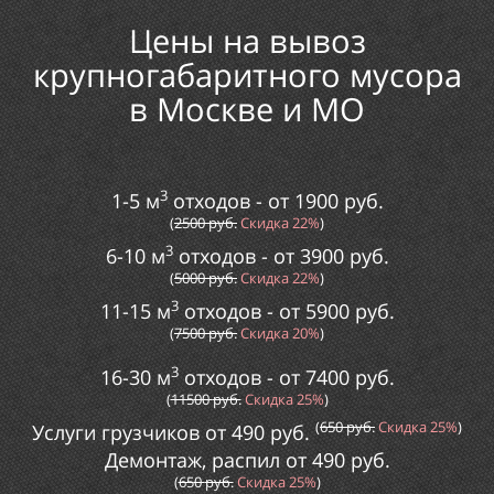
Цены на вывоз
крупногабаритного мусора
в Москве и МО
3
1-5 м
отходов - от
1900
руб.
(
2
500
руб.
Скидка
22%
)
3
6-10 м
отходов
- от
3900
руб.
(
5000
руб.
Скидка
22%
)
3
11-15 м
отходов
- от
5
900
руб.
(
75
00
руб.
Скидка
20%
)
3
16-30 м
отходов
- от
74
00
руб.
(
115
00
руб.
Скидка
25%
)
(
65
0
руб.
Скидка
25%
)
Услуги грузчиков от
490
руб.
Демонтаж, распил от
49
0
руб.
(
65
0
руб.
Скидка
25%
)