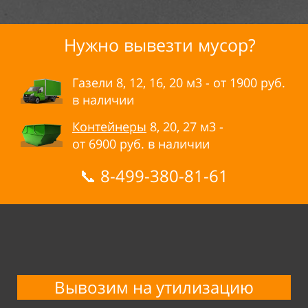
Нужно вывезти мусор?
Газели 8, 12, 16, 20
м3 - от
1900
руб.
в
наличии
Контейнеры
8, 20, 27
м3 -
от
6900
руб. в
наличии
📞
8-499-380-81-61
Вывозим на утилизацию