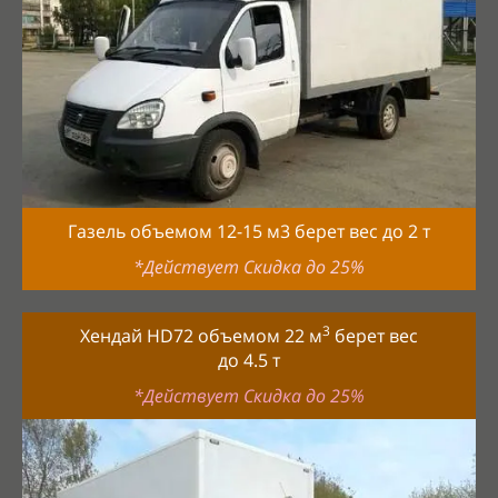
Газель объемом 12-15
м3 берет вес до
2
т
*Действует Скидка до 25%
3
Хендай HD72 объемом 22
м
берет вес
до
4.5
т
*Действует Скидка до 25%