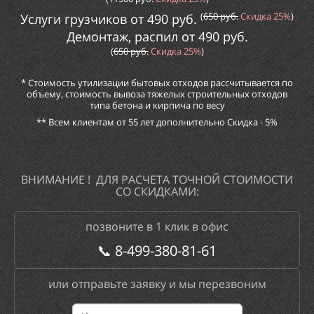
(
65
0
руб.
Скидка
25%
)
Услуги грузчиков от
490
руб.
Демонтаж, распил от
49
0
руб.
(
65
0
руб.
Скидка
25%
)
*
Стоимость
утилизации бытовых отходов рассчитывается по
объему, стоимость вывоза тяжелых строительных отходов
типа бетона и кирпича по весу
** Всем клиентам от 55 лет дополнительно Скидка
-
5%
ВНИМАНИЕ ! ДЛЯ РАСЧЕТА ТОЧНОЙ СТОИМОСТИ
СО СКИДКАМИ:
позвоните в 1 клик в офис
📞
8-499-380-81-61
или отправьте заявку и мы перезвоним