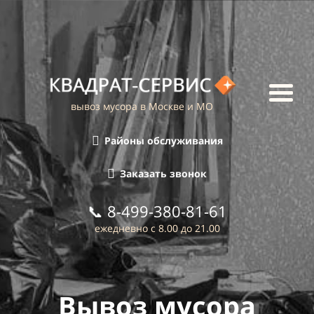
вывоз мусора в Москве и МО
Районы обслуживания
Заказать звонок
📞
8-499-380-81-61
ежедневно с 8.00 до 21.00
Вывоз мусора