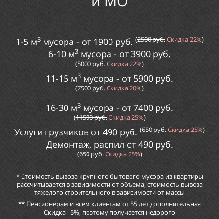
и МО
3
(
2
500
руб.
Скидка
22%
)
1-5 м
мусора
- от
1900
руб.
3
6-10 м
мусора
- от
3900
руб.
(
5000
руб.
Скидка
22%
)
3
11-15 м
мусора
- от
5
900
руб.
(
75
00
руб.
Скидка
20%
)
3
16-30 м
мусора
- от
74
00
руб.
(
115
00
руб.
Скидка
25%
)
(
65
0
руб.
Скидка
25%
)
Услуги грузчиков от
490
руб.
Демонтаж, распил от
49
0
руб.
(
65
0
руб.
Скидка
25%
)
* Стоимость вывоза крупного бытового мусора из квартиры
рассчитывается в зависимости от объема, стоимость вывоза
тяжелого строительного в зависимости от массы
** Пенсионерам и всем клиентам от 55 лет дополнительная
Скидка - 5%, поэтому получается недорого