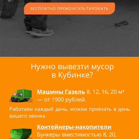
БЕСПЛАТНО ПРОКОНСУЛЬТИРОВАТЬ
Нужно вывезти мусор
в
Кубинке?
Машины Газель
8, 12, 16, 20
м³
— от 1900
рублей.
Работаем каждый день, можем приехать в день
вашего звонка
Контейнеры-накопители
Бункеры вместимостью 8, 20,