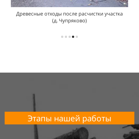
стка
Строительные отходы контейнером объёмом
3
8
м
(г.
Кубинка, микрорайон Танковый)
Этапы нашей работы