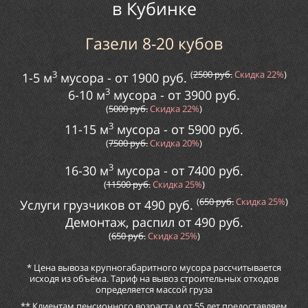
в
Кубинке
Газели 8-20 кубов
3
(
2
500
руб.
Скидка
22%
)
1-5 м
мусора
- от
1900
руб.
3
6-10 м
мусора
- от
3900
руб.
(
5000
руб.
Скидка
22%
)
3
11-15 м
мусора
- от
5
900
руб.
(
75
00
руб.
Скидка
20%
)
3
16-30 м
мусора
- от
74
00
руб.
(
115
00
руб.
Скидка
25%
)
(
65
0
руб.
Скидка
25%
)
Услуги грузчиков от
490
руб.
Демонтаж, распил от
49
0
руб.
(
65
0
руб.
Скидка
25%
)
* Цена вывоза крупногабаритного мусора рассчитывается
исходя из объёма. Тариф на вывоз строительных отходов
определяется массой груза
** Клиентам пенсионного возраста и от 55 лет предоставляем