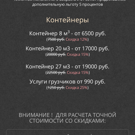
дополнительную льготу 5 процентов
Контейнеры
3
Контейнер 8 м
- от
65
00
руб.
(
7
500
руб.
Скидка
12
%
)
Контейнер 20 м3 - от
170
00
руб.
(
20000
руб.
Скидка
15
%
)
Контейнер 27 м3 - от
190
00
руб.
(
225
00
руб.
Скидка
1
5%
)
Услуги грузчиков от
9
90
руб.
(
125
0
руб.
Скидка
25%
)
ВНИМАНИЕ ! ДЛЯ РАСЧЕТА ТОЧНОЙ
СТОИМОСТИ СО
СКИДКАМИ: