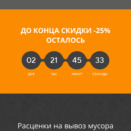
ДО КОНЦА СКИДКИ -25
%
ОСТАЛОСЬ
02
21
45
31
ДНЯ
ЧАС
МИНУТ
СЕКУНДА
Расценки на
вывоз мусора