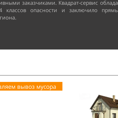
ивными заказчиками. Квадрат-сервис обла
–4 классов опасности и заключило пря
гиона.
вляем вывоз мусора