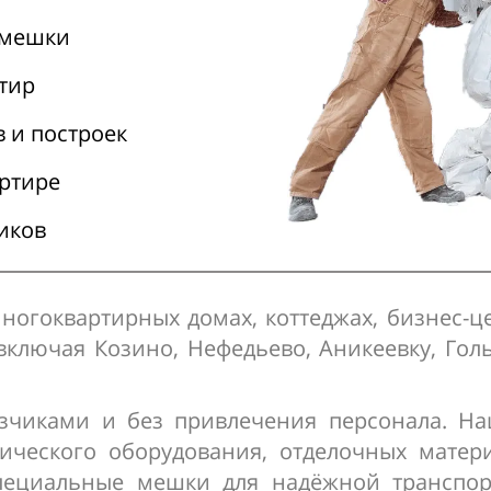
 мешки
тир
 и построек
артире
ников
ногоквартирных домах, коттеджах, бизнес-це
включая Козино, Нефедьево, Аникеевку, Го
узчиками и без привлечения персонала. На
ического оборудования, отделочных матер
специальные мешки для надёжной транспор