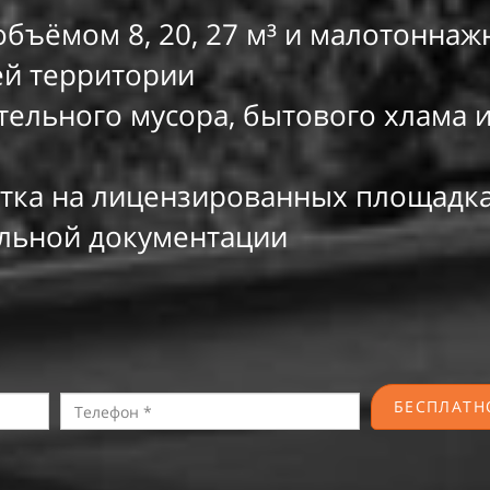
бъёмом 8, 20, 27
м³ и
малотоннажн
й территории
тельного мусора, бытового хлама 
тка на
лицензированных площадка
льной документации
БЕСПЛАТН