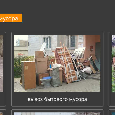
мусора
вывоз бытового мусора