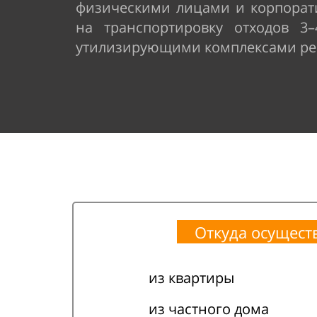
физическими лицами и корпорат
на транспортировку отходов 3
утилизирующими комплексами ре
Откуда осущест
из квартиры
из частного дома