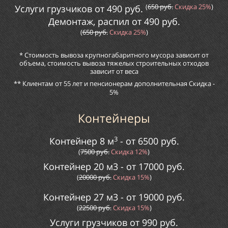
(
65
0
руб.
Скидка
25%
)
Услуги грузчиков от
490
руб.
Демонтаж, распил от
49
0
руб.
(
65
0
руб.
Скидка
25%
)
* Стоимость вывоза крупногабаритного мусора зависит от
объема, стоимость вывоза тяжелых строительных отходов
зависит от веса
** Клиентам от 55 лет и пенсионерам дополнительная Скидка -
5%
Контейнеры
3
Контейнер 8 м
- от
65
00
руб.
(
7
500
руб.
Скидка
12
%
)
Контейнер 20 м3 - от
170
00
руб.
(
20000
руб.
Скидка
15
%
)
Контейнер 27 м3 - от
190
00
руб.
(
225
00
руб.
Скидка
1
5%
)
Услуги грузчиков от
9
90
руб.