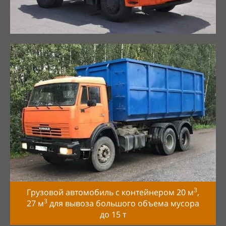
3
Грузовой автомобиль с контейнером 20 м
,
3
27 м
для вывоза большого объема мусора
до
15
т