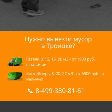
Нужно вывезти мусор
в
Троицке?
Газели 8, 12, 16, 20 м3 - от
1900
руб.
в
наличии
Контейнеры 8, 20, 27 м3 - от
6900
руб.
в
наличии
📞
8-499-380-81-61