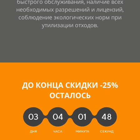
быстрого обслуживания, наличие всех
необходимых разрешений и лицензий,
соблюдение экологических норм при
утилизации отходов.
ДО КОНЦА СКИДКИ -25
%
ОСТАЛОСЬ
03
04
01
46
ДНЯ
ЧАСА
МИНУТА
СЕКУНД