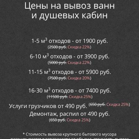
Цены на вывоз ванн
и
душевых кабин
3
1-5 м
отходов - от
1900
руб.
(
2
500
руб.
Скидка
22%
)
3
6-10 м
отходов
- от
3900
руб.
(
5000
руб.
Скидка
22%
)
3
11-15 м
отходов
- от
5
900
руб.
(
75
00
руб.
Скидка
20%
)
3
16-30 м
отходов
- от
74
00
руб.
(
115
00
руб.
Скидка
25%
)
(
65
0
руб.
Скидка
25%
)
Услуги грузчиков от
490
руб.
Демонтаж, распил от
49
0
руб.
(
65
0
руб.
Скидка
25%
)
* Стоимость вывоза крупного бытового мусора
рассчитывается в зависимости от объема, стоимость вывоза