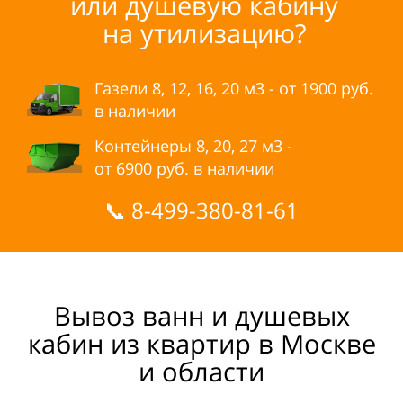
или
душевую кабину
на
утилизацию?
Газели 8, 12, 16, 20 м3 - от
1900
руб.
в
наличии
Контейнеры 8, 20, 27 м3 -
от
6900
руб. в
наличии
📞
8-499-380-81-61
Вывоз ванн и
душевых
кабин из
квартир в
Москве
и
области